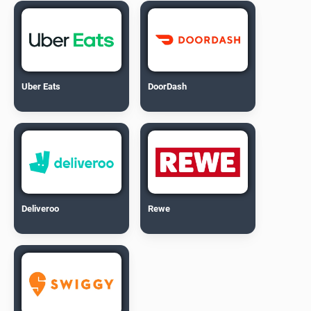
Uber Eats
DoorDash
Deliveroo
Rewe