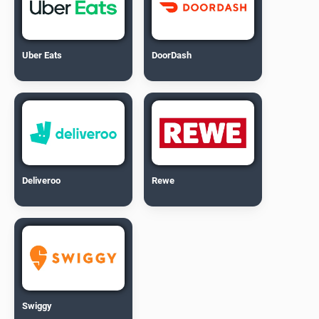
Uber Eats
DoorDash
Deliveroo
Rewe
Swiggy