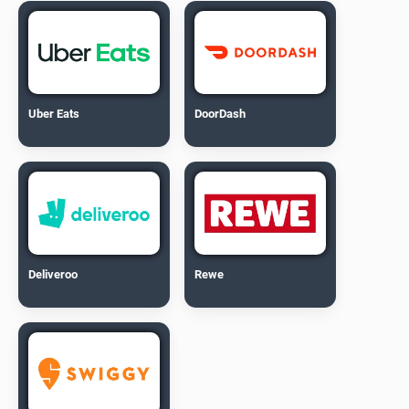
Uber Eats
DoorDash
Deliveroo
Rewe