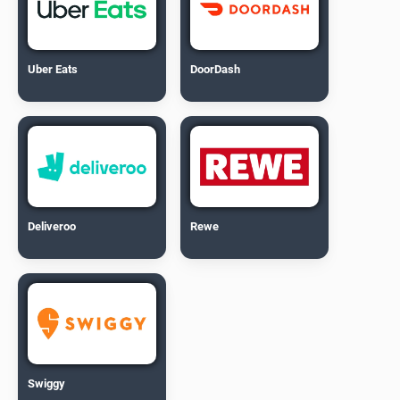
Uber Eats
DoorDash
Deliveroo
Rewe
Swiggy