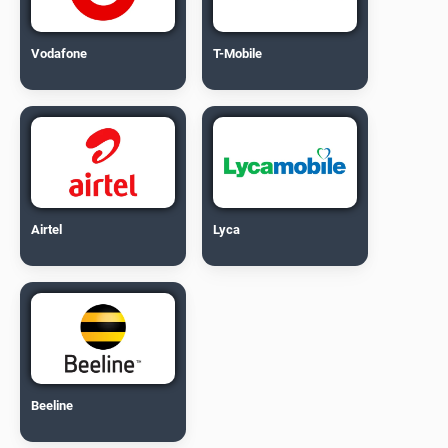
Vodafone
T-Mobile
Airtel
Lyca
Beeline