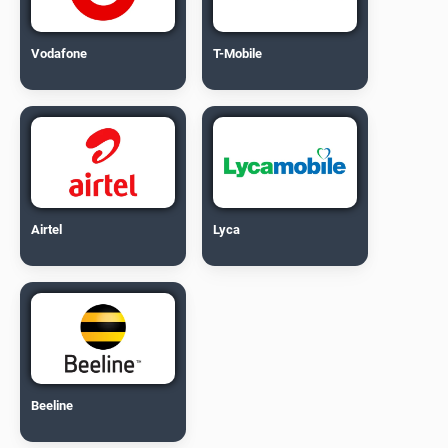
Vodafone
T-Mobile
Airtel
Lyca
Beeline